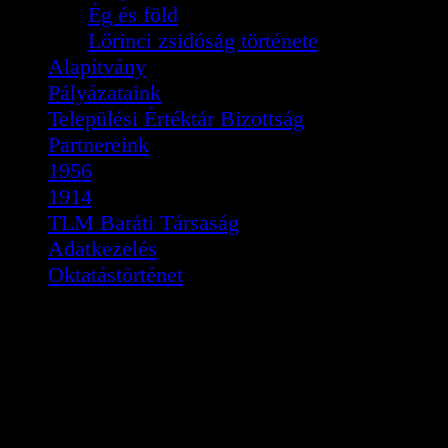
Ég és föld
Lőrinci zsidóság története
Alapítvány
Pályázataink
Települési Értéktár Bizottság
Partnereink
1956
1914
TLM Baráti Társaság
Adatkezelés
Oktatástörténet