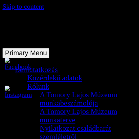
Skip to content
A Tomory Lajos Múzeum hivatalos
honlapja
Primary Menu
Bemutatkozás
Közérdekű adatok
Rólunk
A Tomory Lajos Múzeum
munkabeszámolója
A Tomory Lajos Múzeum
munkaterve
Nyilatkozat családbarát
szemléletről