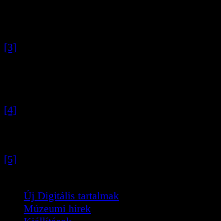
1923 között igazgatója. A szegedi Dóm tér és
egyetemi épületegyüttes tervezője.
[3]
Tervezési program a pestszentlőrinci
Kossuth-tér, hősök ligete parkírozási terveinek
elkészítéséhez. BFL V.473.c 544 Pestszentlőrinc
megyei jogú város iratai
[4]
Rerrich Béla levele Kuszenda Lajos
Főjegyző Úrnak 1930. június 7. BFL V.473.c
544
[5]
Pestszentlőrinc krónikája. Szerk.: Téglás
Tivadar. Budapest, 1996.
Új Digitális tartalmak
Múzeumi hírek