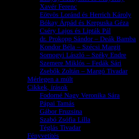
Xavér Ferenc
Eötvös Loránd és Herrich Károly
Bókay Árpád és Krepuska Géza
Cséry Lajos és Lipták Pál
dr. Prokopp Sándor – Deák Bamba
Kondor Béla – Szécsi Margit
Somogyi László – Széky Endre
Szemere Miklós – Fedák Sári
Zsebők Zoltán – Margó Tivadar
Mérlegen a múlt
Cikkek, írások
Fodorné Nagy Veronika Sára
Pápai Tamás
Gábor Fruzsina
Szabó Zsófia Lilla
Téglás Tivadar
Fényvetítés