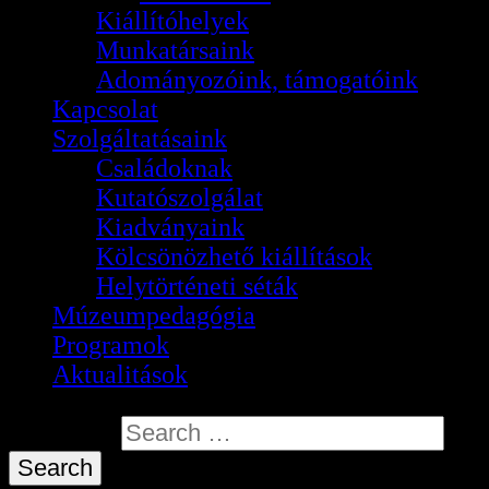
Kiállítóhelyek
Munkatársaink
Adományozóink, támogatóink
Kapcsolat
Szolgáltatásaink
Családoknak
Kutatószolgálat
Kiadványaink
Kölcsönözhető kiállítások
Helytörténeti séták
Múzeumpedagógia
Programok
Aktualitások
Search for: