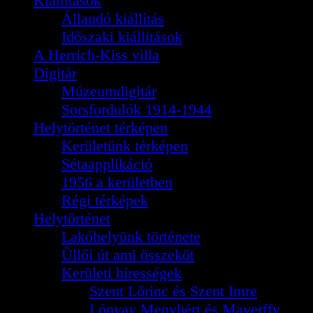
Kiállítások
Állandó kiállítás
Időszaki kiállítások
A Herrich-Kiss villa
Digitár
Múzeumdigitár
Sorsfordulók 1914-1944
Helytörténet térképen
Kerületünk térképen
Sétaapplikáció
1956 a kerületben
Régi térképek
Helytörténet
Lakóhelyünk története
Üllői út ami összeköt
Kerületi hírességek
Szent Lőrinc és Szent Imre
Lónyay Menyhért és Mayerffy