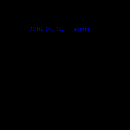
Szabó Gyöngyvér
Posted on
2016. 04. 12.
by
admin
A LŐRINCI KOSSUTH TÉR
RENDEZÉSÉNEK
TÖRTÉNETE
Pestszentlőrinc a századforduló után folyamatos