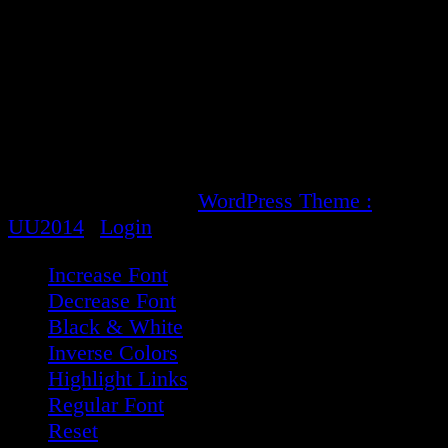
statistic
Mai látogatások:
114
Látogatások az elmúlt 30 napon:
8 633
Látogatások az elmúlt 365 napon:
68 359
Összes látogatás:
1 762 155
Copyright © 2026 :
|
WordPress Theme :
UU2014
|
Login
Increase Font
Decrease Font
Black & White
Inverse Colors
Highlight Links
Regular Font
Reset