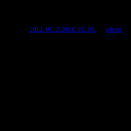
Vetélkedő 2013/2014
Posted on
2012. 07. 2.
2014. 02. 10.
by
admin
2013. február 1-től indul helytörténeti
vetélkedőnk általános iskolások számára.
A vetélkedőhöz kiállítást készítettünk, melyet
először a Városháza Galériában mutatunk be
2013. január végén, később a kerület általános
iskoláiban és szabadtéri programjainkon lesz
látható.
A kiállítás címe:Párhuzamos életrajzok – 20
portré településünk múltjából
Térkép a vetélkedőhöz