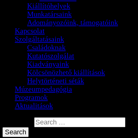
Kiállítóhelyek
Munkatársaink
Adományozóink, támogatóink
Kapcsolat
Szolgáltatásaink
Családoknak
Kutatószolgálat
Kiadványaink
Kölcsönözhető kiállítások
Helytörténeti séták
Múzeumpedagógia
Programok
Aktualitások
Search for: