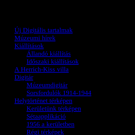
Új Digitális tartalmak
Múzeumi hírek
Kiállítások
Állandó kiállítás
Időszaki kiállítások
A Herrich-Kiss villa
Digitár
Múzeumdigitár
Sorsfordulók 1914-1944
Helytörténet térképen
Kerületünk térképen
Sétaapplikáció
1956 a kerületben
Régi térképek