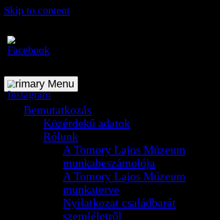
Skip to content
A Tomory Lajos Múzeum hivatalos
honlapja
Primary Menu
Bemutatkozás
Közérdekű adatok
Rólunk
A Tomory Lajos Múzeum
munkabeszámolója
A Tomory Lajos Múzeum
munkaterve
Nyilatkozat családbarát
szemléletről