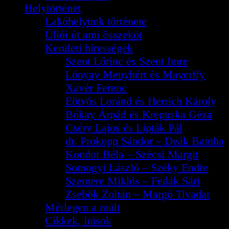
Helytörténet
Lakóhelyünk története
Üllői út ami összeköt
Kerületi hírességek
Szent Lőrinc és Szent Imre
Lónyay Menyhért és Mayerffy
Xavér Ferenc
Eötvös Loránd és Herrich Károly
Bókay Árpád és Krepuska Géza
Cséry Lajos és Lipták Pál
dr. Prokopp Sándor – Deák Bamba
Kondor Béla – Szécsi Margit
Somogyi László – Széky Endre
Szemere Miklós – Fedák Sári
Zsebők Zoltán – Margó Tivadar
Mérlegen a múlt
Cikkek, írások