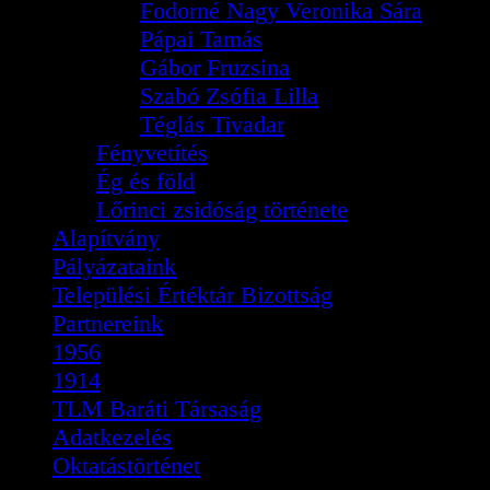
Fodorné Nagy Veronika Sára
Pápai Tamás
Gábor Fruzsina
Szabó Zsófia Lilla
Téglás Tivadar
Fényvetítés
Ég és föld
Lőrinci zsidóság története
Alapítvány
Pályázataink
Települési Értéktár Bizottság
Partnereink
1956
1914
TLM Baráti Társaság
Adatkezelés
Oktatástörténet