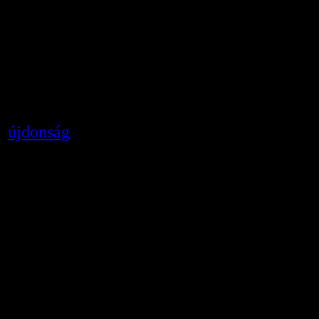
1014 Budapest, Szt. György tér 2.
Budavári Palota “E” épület
871, www.btm.hu, kapcsolat@mail.btm.hu, mu
llítás megtekinthető: 2013. január 6-ig
,
újdonság