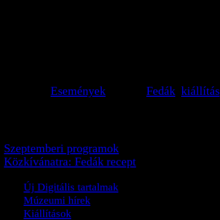
Információ: +36/1/487-8
A kiá
Posted in
Események
Tagged
Fedák
,
kiállítás
Bejegyzés navigáció
Szeptemberi programok
Közkívánatra: Fedák recept
Új Digitális tartalmak
Múzeumi hírek
Kiállítások