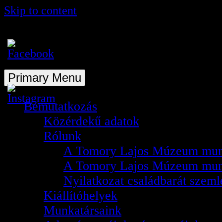
Skip to content
A Tomory Lajos Múzeum hivatalos hon
Primary Menu
Bemutatkozás
Közérdekű adatok
Rólunk
A Tomory Lajos Múzeum mun
A Tomory Lajos Múzeum mun
Nyilatkozat családbarát szemlé
Kiállítóhelyek
Munkatársaink