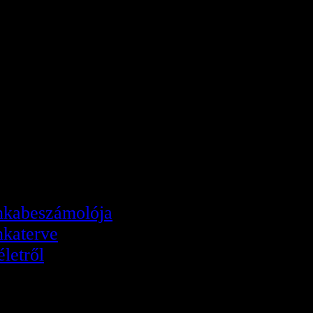
lapja
kabeszámolója
katerve
letről