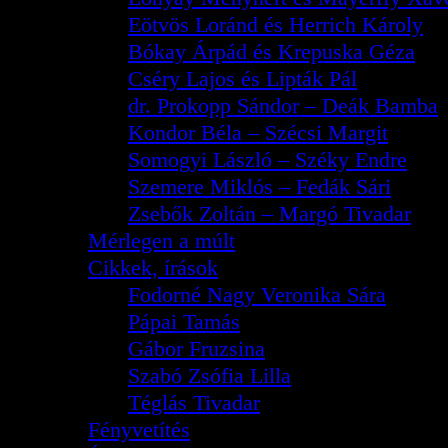
Eötvös Loránd és Herrich Károly
Bókay Árpád és Krepuska Géza
Cséry Lajos és Lipták Pál
dr. Prokopp Sándor – Deák Bamba
Kondor Béla – Szécsi Margit
Somogyi László – Széky Endre
Szemere Miklós – Fedák Sári
Zsebők Zoltán – Margó Tivadar
Mérlegen a múlt
Cikkek, írások
Fodorné Nagy Veronika Sára
Pápai Tamás
Gábor Fruzsina
Szabó Zsófia Lilla
Téglás Tivadar
Fényvetítés