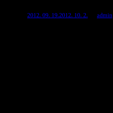
Posted on
2012. 09. 19.
2012. 10. 2.
by
admin
A Budapesti Történeti Múzeum és a Tomor
2012. szeptember 28-án, pénteken, 15 órár
Budapest XVIII. ke
Ga
Helyszín: