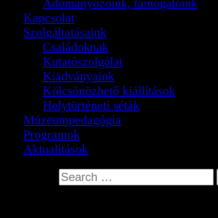
Adományozóink, támogatóink
Kapcsolat
Szolgáltatásaink
Családoknak
Kutatószolgálat
Kiadványaink
Kölcsönözhető kiállítások
Helytörténeti séták
Múzeumpedagógia
Programok
Aktualitások
Search for:
Fedák Sári kiállítás a 