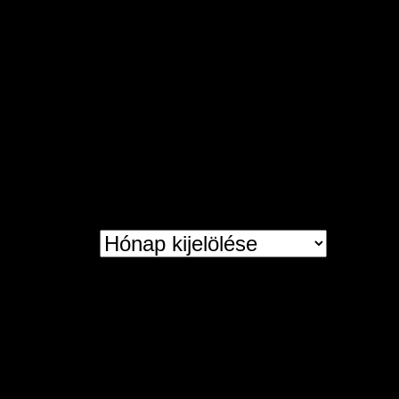
Archívum
Archívum
statistic
Mai látogatások:
115
Látogatások az elmúlt 30 napon:
8 634
Látogatások az elmúlt 365 napon:
68 360