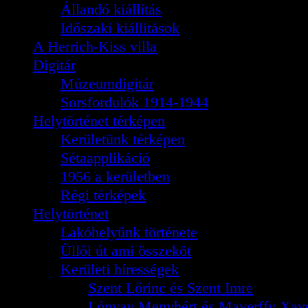
Állandó kiállítás
Időszaki kiállítások
A Herrich-Kiss villa
Digitár
Múzeumdigitár
Sorsfordulók 1914-1944
Helytörténet térképen
Kerületünk térképen
Sétaapplikáció
1956 a kerületben
Régi térképek
Helytörténet
Lakóhelyünk története
Üllői út ami összeköt
Kerületi hírességek
Szent Lőrinc és Szent Imre
Lónyay Menyhért és Mayerffy Xavé