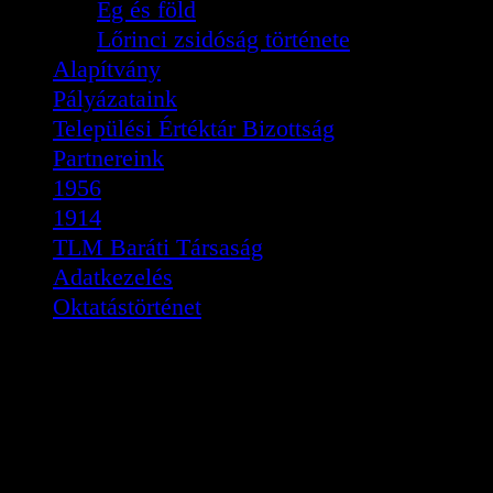
Ég és föld
Lőrinci zsidóság története
Alapítvány
Pályázataink
Települési Értéktár Bizottság
Partnereink
1956
1914
TLM Baráti Társaság
Adatkezelés
Oktatástörténet